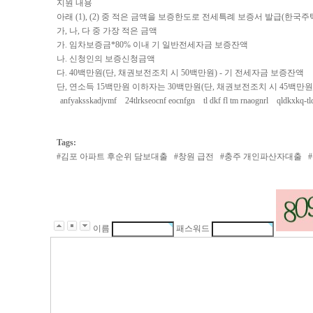
지원 내용
아래 (1), (2) 중 적은 금액을 보증한도로 전세특례 보증서 발급(한국
가, 나, 다 중 가장 적은 금액
가. 임차보증금*80% 이내 기 일반전세자금 보증잔액
나. 신청인의 보증신청금액
다. 40백만원(단, 채권보전조치 시 50백만원) - 기 전세자금 보증잔액
단, 연소득 15백만원 이하자는 30백만원(단, 채권보전조치 시 45백만원
anfyaksskadjvmf
24tlrkseocnf eocnfgn
tl dkf fl tm rnaognrl
qldkxkq-tl
Tags:
#
김포 아파트 후순위 담보대출
#
창원 급전
#
충주 개인파산자대출
#
이름
패스워드