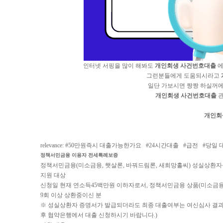
인터넷 서핑을 많이 해봐도
개인회생 사건번호대출
에
그런분들에게 도움되시라고
일단 가보시면 짱짱 하실꺼에
개인회생 사건번호대출
관
개인회
relevance: #
50만원즉시 대출가능한가요
#
24시간대출
#
급전
#
당일 
정책서민금융 이용자 전세특례보증
정책서민금융(미소금융, 햇살론, 바꿔드림론, 새희망홀씨) 성실상환
지원 대상
신청일 현재 연소득45백만원 이하자로서, 정책서민금융 상품(미소금융,
9회 이상 상환중이신 분
※ 성실상환자 증명서가 발급되더라도 최종 대출여부는 여신심사 결과에
후 협약은행에서 대출 신청하시기 바랍니다.)