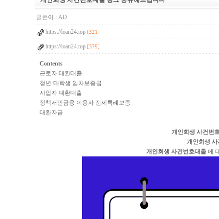
글쓴이 :
AD
https://loan24.top
[321]
https://loan24.top
[379]
Contents
근로자 대환대출
청년·대학생 임차보증금
사업자 대환대출
정책서민금융 이용자 전세특례보증
대환자금
개인회생 사건번
개인회생 
개인회생 사건번호대출
에 