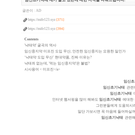
글쓴이 :
AD
https://mife123.xyz
[371]
https://mife123.xyz
[394]
Contents
'낙태약' 굴곡의 역사
임신중지약 미프진 도입 무산, 안전한 임신중지는 요원한 일인가
‘낙태약 도입 무산’ 현대약품, 진짜 이유는?
낙태죄 없는데, '먹는 임신중지약'은 불법?
시사용어 < 미프진</a>
임신초
임신초기낙태
관련해
임신초기낙태
대
인터넷 웹서핑을 많이 해봐도
임신초기낙태
에대한 
그런분들에게 도움되시
일단 가보시면 꼭 마음에 들어하실꺼
임신초기낙태
관련해