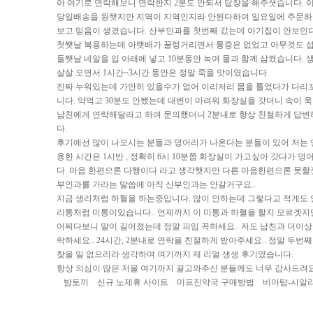
아 여기로 연락해보니 연락한지 2분도 안되서 답장을 해주셧습니다. 
당일배송을 원햇지만 지역이 지역인지라 안된다하여 일요일에 주문하여
보고 믿음이 생겼습니다. 산부인과를 첫번째 갔는데 아기집이 안보인
첫쨋날 복용하는데 아랫배가 꿀렁거리면서 통증은 없었고 아무것도 
둘쨋날 네알을 입 아래에 넣고 10분동안 녹여 물과 함께 삼켰습니다.
살살 오면서 1시간~3시간 동안은 정말 죽을 맛이였습니다.
진짜 누워있는데 가만히 있을수가 없어 이리저리 몸을 틀었다가 다리꼬
니다. 약먹고 30분도 안됐는데 대변이 마려워 화장실을 갓더니 속이
남친에게 연락해달라고 하여 문의했더니 2분내로 항상 친절하게 답변
다.
후기에선 많이 나오시는 분들과 덩어리가 나온다는 분들이 있어 저는 언
용한 시간은 1시반 , 정확히 6시 10분쯤 화장실이 가고싶아 갓다가
다. 마음 한편으론 다행이다 라고 생각햇지만 다른 마음한편으론 못할짓
부인과를 가라는 말씀에 아직 산부인과는 안갈거구요..
지금 생리처럼 하혈을 하는중입니다. 많이 안하는데 그렇다고 적게도 안
리통처럼 미통이있습니다.. 언제까지 이 미통과 하혈을 할지 모르겟지
어쩌다보니 말이 길어졌는데 정말 피임 꼭하세요.. 저도 남친과 더이상 
락하세요.. 24시간, 2분내로 연락을 친절하게 받아주세요.. 정말 두번째
찾을 일 없으리라 생각하며 여기까지 제 리얼 생생 후기였습니다.
항상 의심이 많은 저을 여기까지 끌고와주신 분들께도 너무 감사드려요 
밤토끼
신규 노제휴 사이트
미프진약국 구매방법
비아탑-시알