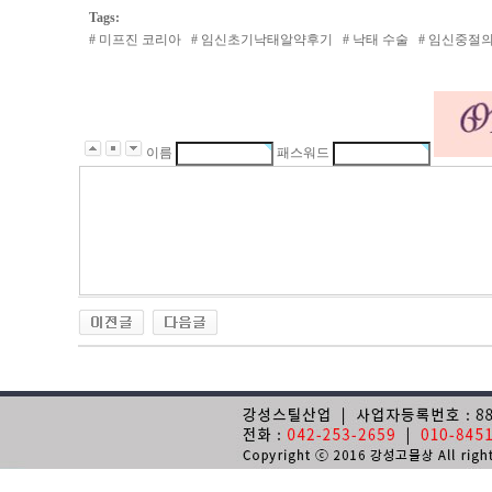
Tags:
#
미프진 코리아
#
임­신초기낙­태알­약후기
#
낙태 수술
#
임신중절
이름
패스워드