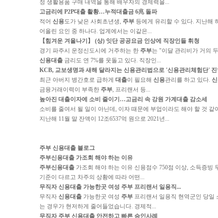
정 생활용품 구매 내역을 통해 배우자의 경제력을...
고금리에 P2P
대출
활황…누적
대출
금 6兆 돌파
적어
신용
도가 낮은 사회초년생,
주부
등에게 유리할 수 있다. 지난해 
어올린 요인 중 하나다. 업계에서는 이같은...
【힘겨운 겨울나기】 (상) 잇단 공공요금 인상에 직장인들 휘청
경기 파주시 운정신도시에 거주하는 한
주부
는 "이달 관리비가 거의 두
신용대출
금리도 연 7%를 웃돌고 있다. 직장인...
KCB, 교보생명과 새해 달라지는
신용
관리법으로 '
신용
관리체험단' 진
최근 아버지 병간호로 급하게
대출
이 필요해
신용
관리를 하고 있다.
신
금융거래이력이 부족한
주부
, 프리랜서 등...
높아진
대출
이자에 소비 줄이기…고금리 속 강원 가계
대출
감소세
소비를 줄여서 될 일이 아닌데, 이자 때문에 부업이라도 해야 할 것 같아요.
지난해 11월 말 잔액이 12조6537억 원으로 2021년...
주부 신용대출 블로그
주부신용대출
가조회 해야 하는 이유
주부신용대출
가조회 해야 하는 이유 신용점수 750점 이상, 소득증빙
기준이 다르고 차주의 상황에 따라 어떤...
무직자
신용대출
가능한곳 여성
주부
프리랜서 일용직...
무직자
신용대출
가능한곳 여성
주부
프리랜서 일용직 현역군인 당일 소
는 경우가 현저하게 줄어들었습니다. 경제적...
무직자
주부 신용대출
안전하고 빠른 승인사례