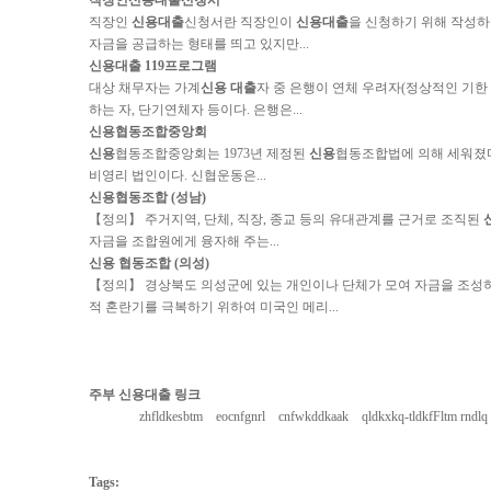
직장인
신용대출
신청서
직장인
신용대출
신청서란 직장인이
신용대출
을 신청하기 위해 작성하
자금을 공급하는 형태를 띄고 있지만...
신용대출
119프로그램
대상 채무자는 가계
신용 대출
자 중 은행이 연체 우려자(정상적인 기
하는 자, 단기연체자 등이다. 은행은...
신용
협동조합중앙회
신용
협동조합중앙회는 1973년 제정된
신용
협동조합법에 의해 세워졌
비영리 법인이다. 신협운동은...
신용
협동조합 (성남)
【정의】 주거지역, 단체, 직장, 종교 등의 유대관계를 근거로 조직된
자금을 조합원에게 융자해 주는...
신용
협동조합 (의성)
【정의】 경상북도 의성군에 있는 개인이나 단체가 모여 자금을 조성
적 혼란기를 극복하기 위하여 미국인 메리...
주부 신용대출 링크
zhfldkesbtm
eocnfgnrl
cnfwkddkaak
qldkxkq-tldkfFltm rndlq
Tags: