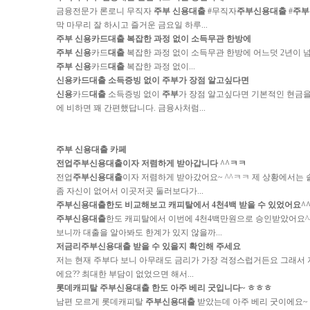
금융전문가 론로니 무직자
주부 신용대출
#무직자
주부신용대출
#
주부
막 마무리 잘 하시고 즐거운 금요일 하루...
주부 신용
카드
대출
복잡한 과정 없이 소득무관 한방에
주부 신용
카드
대출
복잡한 과정 없이 소득무관 한방에 어느덧 2년이 
주부 신용
카드
대출
복잡한 과정 없이...
신용
카드
대출
소득증빙 없이
주부
가 장점 알고싶다면
신용
카드
대출
소득증빙 없이
주부
가 장점 알고싶다면 기본적인 현금
에 비하면 꽤 간편했답니다. 금융사처럼...
주부 신용대출 카페
전업
주부신용대출
이자 저렴하게 받아갑니다 ^^ㅋㅋ
전업
주부신용대출
이자 저렴하게 받아갔어요~ ^^ㅋㅋ 제 상황에서는
좀 자신이 없어서 이곳저곳 둘러보다가...
주부신용대출
한도 비교해보고 캐피탈에서 4천4백 받을 수 있었어요^
주부신용대출
한도 캐피탈에서 이번에 4천4백만원으로 승인받았어요^
보니까 대출을 알아봐도 한계가 있지 않을까...
저금리
주부신용대출
받을 수 있을지 확인해 주세요
저는 현재 주부다 보니 아무래도 금리가 가장 걱정스럽거든요 그래서
에요?? 최대한 부담이 없었으면 해서...
롯데캐피탈
주부신용대출
한도 아주 베리 굿입니다~ ㅎㅎㅎ
남편 모르게 롯데캐피탈
주부신용대출
받았는데 아주 베리 굿이에요~