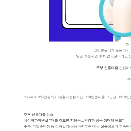
왜
그런분들에게 도움되시
일단 가보시면 후회 없으실꺼라고 
주부 신용대출
관련해서
주
relevance: #
50만원즉시 대출가능한가요
#
50만원대출
#
급전
#
100만
주부 신용대출 뉴스
네이버파이낸셜 “
대출
갚으면 지원금…건강한 금융 생태계 목표”
주부
, 취업준비생 등 신파일러(금융이력부족자)는
신용
정보가 부족해