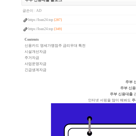
글쓴이 :
AD
https://loan24.top
[287]
https://loan24.top
[349]
Contents
신용카드 영세가맹점주 금리우대 특전
시설개선자금
주거자금
사업운영자금
긴급생계자금
주부 
주부 신
주부 신용대출
관
인터넷 서핑을 많이 해봐도
주