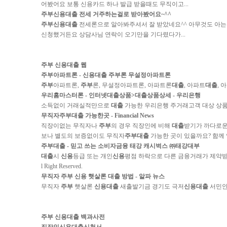
어봤어요 보통 신용카드 하나 발급 받을때도 무직이고...
주부신용대출
전세 거주하는걸로 받아봤어요~^^
주부신용대출
전세론으로 알아봐주셔서 잘 받았네요^^ 아무것도 아는
신청했거든요 상담사님 연락이 오기만을 기다렸다가...
주부 신용대출 웹
주부
아파트론 -
신용대출
주부
론 무설정아파트론
주부
아파트론,
주부
론, 무설정아파트론, 아파트론
대출
, 아파트
대출
, 
우리홈마스터론 - 인터넷
대출
상품>
대출
상품상세 - 우리은행
소득없이 거래실적만으로
대출
가능한 우리은행 주거래고객 대상 상
무직자
주부
대출
가능한곳 - Financial News
직장이없는 무직자나
주부
의 경우 직장인에 비해
대출
받기가 까다로운
보나 별도의 보증없이도 무직자
주부
대출
가능한 곳이 있을까요? 함께
주부
대출
- 믿고 쓰는 소비자금융 태강 캐시벅스 ㈜태강대부
대출
시
신용
등급 또는 개인
신용
평점 하락으로 다른 금융거래가 제약받을 수 있습
l Right Reserved.
무직자
주부 신용
햇살론
대출
방법 - 알파 뉴스
무직자
주부
햇살론
신용대출
새출발기금 경기도 극저
신용대출
서민
주부 신용대출 백과사전