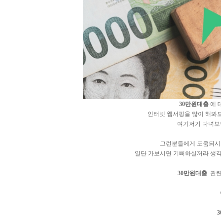
30만원대출
에 
인터넷 웹서핑을 많이 해봐
여기저기 다녀보면
그런분들에게 도움되
일단 가보시면 기뻐하실꺼라 생각
30만원대출
관련