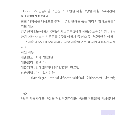
relevance: #
50만원대출
#
급전
#
100만원 대출
#
당일 대출
#
24시간
청년·대학생 임차보증금
청년·대학생을 대상으로 주거비 부담 완화를 돕는 저리의 임차보증금 
지원 대상
전용면적 85㎡이하의 주택(임차보증금 2억원 이하(수도권 3억원 이하)) 
만원 이하 자 또는 신용등급 6등급 이하자 중 연소득 4천5백만원 이하 
TIP : 대출 대상에 해당하더라도 최종 대출여부는 각 서민금융회사
다.)
지원 내용
대출한도 : 최대 2천만원
대출금리 : 연 4.5%
대출기간 : 최대 2년이내 임대차계약 만료일
상환방법 : 만기 일시상환
alvmwls gnrl
cnfwkd vkfkscnfwkdaktkwl
24tlrkseocnf
dnwmft
Tags:
#
광주 자동차대출
#
정읍 개인회생자대출
#
군포 국민은행 비상금대