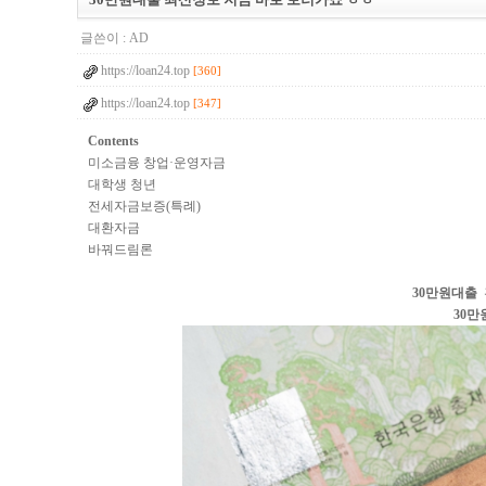
글쓴이 :
AD
https://loan24.top
[360]
https://loan24.top
[347]
Contents
미소금융 창업·운영자금
대학생 청년
전세자금보증(특례)
대환자금
바꿔드림론
30만원대출
30만