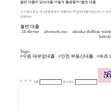
월변 대출
IP 담보대출 어떻게 활용할까?
월변 대출
그 다음으로는 제 1금융권에서 진행하는 IP 담보대출이있는데, 이 
진행하는…
월변 대출
24 dirrnr
alvmwls.xyz
aksska tkdlxm tnsd
kskx
Tags:
#
수원 대부업대출
#
인천 부동산대출
#
속초
이름
패스워드