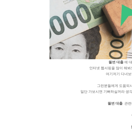
월변 대출
에 
인터넷 웹서핑을 많이 해
여기저기 다녀보면
그런분들에게 도움되
일단 가보시면 기뻐하실꺼라 생각
월변 대출
관련해