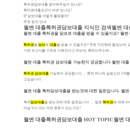
특허권담보대출 알아봐주실수 있나요?
특허권대출조건이 따로 있나요?
IP 담보대출 어떻게 활용할까?
추천 링크 안내
월변 대출
특허권담보대출 지식인 검색
월변 대
월변 대출
특허권을 담보로 대출을 받을 수 있을지요?
월변
특허권
을
담보
로
대출
을 받을 수 있을지요? 주변 지인한테 들었는데, 
가한 보고서를 기초로 이뤄진다고 하는데, 특허사무소에…
월변 대출
특허권 담보대출 가능한지 궁금합니다
월변 대출
특허권 담보대출
가능한지 궁금합니다 … 특허 하나와 실용신안 5개를
고싶습니다.
월변 대출
특허담보대출을 받는것에 대한 질문입니다.
월변
특허
담보대출
을 받는것에 대한 질문입니다. … 발명
특허권
에 대해 
어날 리스크는 어떤 종류가 있는가요?
월변 대출
특허권담보대출 HOT TOPIC
월변 