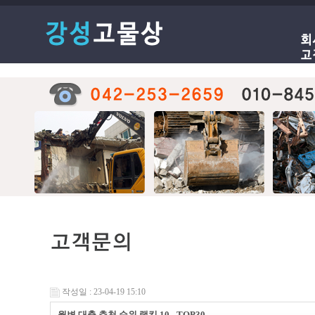
작성일 : 23-04-19 15:10
월변 대출 추천 순위 랭킹 10 - TOP30