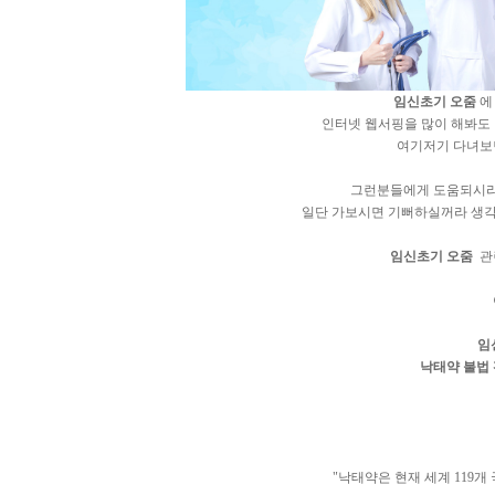
임신초기 오줌
에
인터넷 웹서핑을 많이 해봐도
여기저기 다녀보면
그런분들에게 도움되시
일단 가보시면 기뻐하실꺼라 생각
임신초기 오줌
관련
임
낙태약 불법
"낙태약은 현재 세계 119개