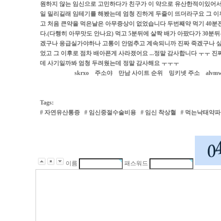
원하지 않는 임신으로 고민하다가 친구가 이 약으로 유산한적이있어서
일 밀리길래 임테기를 해봤는데 엄청 진하게 두줄이 뜨더라구요 그 이
고 처음 큰약을 먹은날은 아무증상이 없었습니다 두번째약 먹기 40분
다.(다행히 아무맛도 안나요) 먹고 5분뒤에 살짝 배가 아팠다가 30
겠구나 응급실가야하나 고통이 안멈추고 계속되니까 진짜 죽겠구나 싶더라
었고 그 이후로 점차 배아픈게 사라졌어요 ...정말 감사합니다 ㅜㅜ
데 사기일까봐 엄청 두려웠는데 정말 감사해요 ㅜㅜㅜ
skrxo
주소야
만남 사이트 순위
밍키넷 주소
alvm
Tags:
#
자연유산통증
#
임신중절수술비용
#
임신 착상혈
#
먹는낙태약파
이름
패스워드