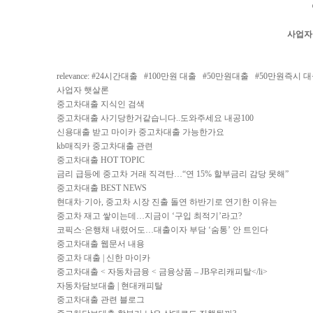
사업자
relevance: #
24시간대출
#
100만원 대출
#
50만원대출
#
50만원즉시 
사업자 햇살론
중고차대출 지식인 검색
중고차대출 사기당한거같습니다..도와주세요 내공100
신용대출 받고 마이카 중고차대출 가능한가요
kb매직카 중고차대출 관련
중고차대출 HOT TOPIC
금리 급등에 중고차 거래 직격탄…“연 15% 할부금리 감당 못해”
중고차대출 BEST NEWS
현대차·기아, 중고차 시장 진출 돌연 하반기로 연기한 이유는
중고차 재고 쌓이는데…지금이 ‘구입 최적기’라고?
코픽스·은행채 내렸어도…대출이자 부담 ‘숨통’ 안 트인다
중고차대출 웹문서 내용
중고차 대출 | 신한 마이카
중고차대출 < 자동차금융 < 금융상품 – JB우리캐피탈</li>
자동차담보대출 | 현대캐피탈
중고차대출 관련 블로그