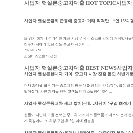
사업자 햇살론
중고차대출 HOT TOPIC
사업자
사업자 햇살론
금리 급등에 중고차 거래 직격탄…“연 15% 
또 경기 침체나 추가적인 채권 시장 경색 리스크를 감안해 캐피탈사들
침수차 피해가 컸던 점도 중고차 시장에…
2023-01-29
조선비즈언론사 선정
사업자 햇살론
중고차대출 BEST NEWS
사업자
사업자 햇살론
현대차·기아, 중고차 시장 진출 돌연 하반기
현재 36개월 할부 기준 중고차의 평균 대출 금리는 약 18%다. 법정 
짧아졌다. 사전 계약을 했던 고객들의 취소물량이 많이…
사업자 햇살론
중고차 재고 쌓이는데…지금이 ‘구입 최적기’
핸들이 지난해 11월 선보인 중고차 이커머스 플랫폼 카머스도 눈에 띈다
게 특징이다. 또 차량 구입 후 7일 이내 환불을…
사업자 햇살론
코픽스·은행채 내렸어도…대출이자 부담 ‘숨통