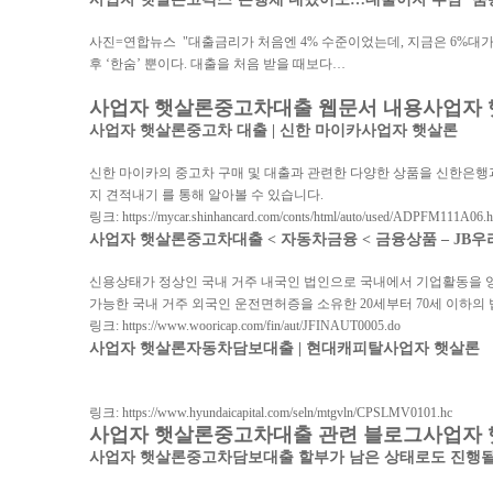
사진=연합뉴스 "대출금리가 처음엔 4% 수준이었는데, 지금은 6%대가
후 ‘한숨’ 뿐이다. 대출을 처음 받을 때보다…
사업자 햇살론
중고차대출 웹문서 내용
사업자
사업자 햇살론
중고차 대출 | 신한 마이카
사업자 햇살론
신한 마이카의 중고차 구매 및 대출과 관련한 다양한 상품을 신한은행과
지 견적내기 를 통해 알아볼 수 있습니다.
링크: https://mycar.shinhancard.com/conts/html/auto/used/ADPFM111A06.h
사업자 햇살론
중고차대출 < 자동차금융 < 금융상품 – JB우리캐피탈<s
신용상태가 정상인 국내 거주 내국인 법인으로 국내에서 기업활동을
가능한 국내 거주 외국인 운전면허증을 소유한 20세부터 70세 이하
링크: https://www.wooricap.com/fin/aut/JFINAUT0005.do
사업자 햇살론
자동차담보대출 | 현대캐피탈
사업자 햇살론
링크: https://www.hyundaicapital.com/seln/mtgvln/CPSLMV0101.hc
사업자 햇살론
중고차대출 관련 블로그
사업자
사업자 햇살론
중고차담보대출 할부가 남은 상태로도 진행될