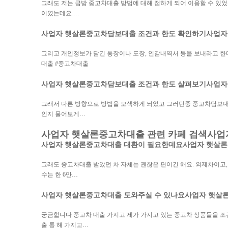
그래도 저는 금방 중고차대출 방법에 대해 접하게 되어 이용할 수 있
이였는데요….
사업자 햇살론
중고차담보대출 조건과 한도 확인하기
사업자
그리고 개인정보가 담긴 통장이나 도장, 인감내역서 등을 보내라고 한
대출 #중고차대출
사업자 햇살론
중고차담보대출 조건과 한도 살펴보기
사업자
그래서 다른 방향으로 방법을 모색하게 되었고 그러던중 중고차담보대
인지 물어보게…
사업자 햇살론
중고차대출 관련 카페 검색
사업
사업자 햇살론
중고차대출 대환이 필요한데요
사업자 햇살론
그래도 중고차대출 받았던 차 자체는 괜찮은 편이긴 해요. 외제차이고, 
수는 한 6만…
사업자 햇살론
중고차대출 도와주실 수 있나요
사업자 햇살
궁금합니다 중고차 대출 가지고 제가 가지고 있는 중고차 상품들을 조
출 통 해 가지고…