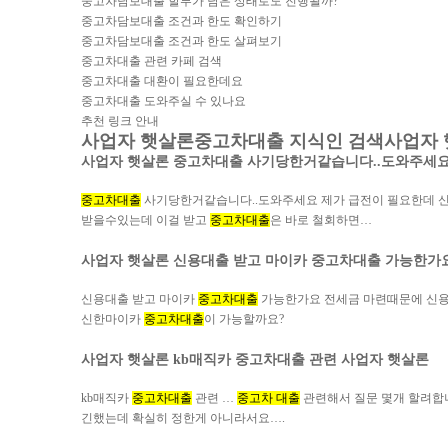
중고차담보대출 할부가 남은 상태로도 진행될까?
중고차담보대출 조건과 한도 확인하기
중고차담보대출 조건과 한도 살펴보기
중고차대출 관련 카페 검색
중고차대출 대환이 필요한데요
중고차대출 도와주실 수 있나요
추천 링크 안내
사업자 햇살론
중고차대출 지식인 검색
사업자
사업자 햇살론
중고차대출 사기당한거같습니다..도와주세요 
중고차대출
사기당한거같습니다..도와주세요 제가 급전이 필요한데 
받을수있는데 이걸 받고
중고차대출
은 바로 철회하면…
사업자 햇살론
신용대출 받고 마이카 중고차대출 가능한가
신용대출 받고 마이카
중고차대출
가능한가요 전세금 마련때문에 신용
신한마이카
중고차대출
이 가능할까요?
사업자 햇살론
kb매직카 중고차대출 관련
사업자 햇살론
kb매직카
중고차대출
관련 …
중고차 대출
관련해서 질문 몇개 할려합
긴했는데 확실히 정한게 아니라서요….