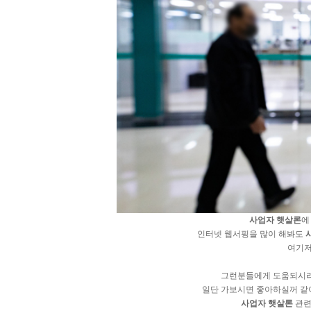
사업자 햇살론
에
인터넷 웹서핑을 많이 해봐도
여기저
그런분들에게 도움되시
일단 가보시면 좋아하실꺼 같
사업자 햇살론
관련