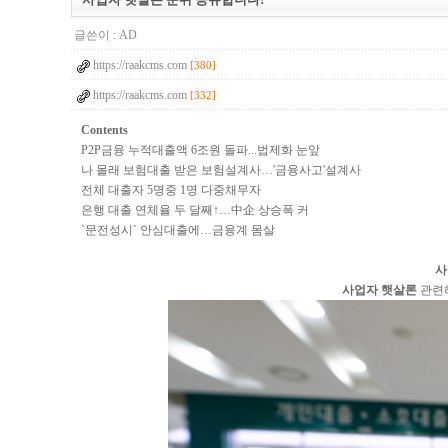
글쓴이 :
AD
https://raakcms.com
[380]
https://raakcms.com
[332]
Contents
P2P금융 누적대출액 6조원 돌파...법제화 눈앞
나 몰래 보험대출 받은 보험설계사…'금융사고'설계사
전체 대출자 5명중 1명 다중채무자
은행 대출 연체율 두 달째↑…中企 상승폭 커
`문전성시` 안심대출에…금융계 몸살
사
사업자 햇살론
관련해