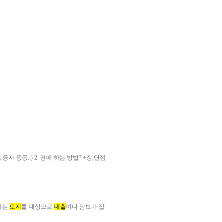
, 융자 등등..) 2. 경매 하는 방법? +장,단점
하는
토지
를 대상으로
대출
이나 담보가 잡