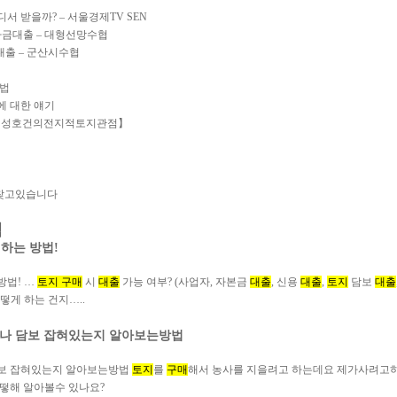
 받을까? – 서울경제TV SEN
입자금대출 – 대형선망수협
대출 – 군산시수협
방법
 대한 얘기
? 【성호건의전지적토지관점】
 찾고있습니다
색
 하는 방법!
방법! …
토지 구매
시
대출
가능 여부? (사업자, 자본금
대출
, 신용
대출
,
토지
담보
대출
떻게 하는 건지…..
나 담보 잡혀있는지 알아보는방법
보 잡혀있는지 알아보는방법
토지
를
구매
해서 농사를 지을려고 하는데요 제가사려고
떻해 알아볼수 있나요?