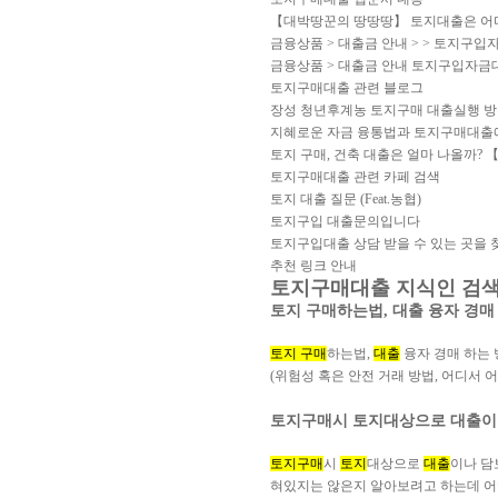
【대박땅꾼의 땅땅땅】 토지대출은 어디서
금융상품 > 대출금 안내 > > 토지구
금융상품 > 대출금 안내 토지구입자금
토지구매대출 관련 블로그
장성 청년후계농 토지구매 대출실행 
지혜로운 자금 융통법과 토지구매대출에
토지 구매, 건축 대출은 얼마 나올까
토지구매대출 관련 카페 검색
토지 대출 질문 (Feat.농협)
토지구입 대출문의입니다
토지구입대출 상담 받을 수 있는 곳을
추천 링크 안내
토지구매대출 지식인 검
토지 구매하는법, 대출 융자 경매
토지 구매
하는법,
대출
융자 경매 하는 
(위험성 혹은 안전 거래 방법, 어디서 어
토지구매시 토지대상으로 대출이
토지구매
시
토지
대상으로
대출
이나 담
혀있지는 않은지 알아보려고 하는데 어