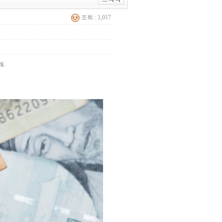
조회 : 1,017
래.