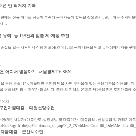
8년 만 최저치 기록
 판매는 신규 아파트 공급이 부족해 구매자들의 발목을 잡으면서 8년… 이는 주택담
에서…
 유예’ 등 159건의 법률 제·개정 추진
손실을 입은 사람에게 정당한 보상(안 제15조) 등의 내용을 담고… 재생에너지를 구
용
어디서 받을까? – 서울경제TV SEN
을 통해 받습니다. 이를테면 부안의 땅을 사면 부안읍에 있는 금융기관을 이용합니다
를 취급하지 않는 경우가 많습니다. 또한 각 지역의 은행도 제1금융권은 토지대출에 
610985
토지구입자금대출 – 대형선망수협
인(개인사업자) 대출한도 :상환방법 및 대출기간 : 대출금리 : 신용등급 및 거래기여도
etHtmlPageUrl.do?jspFile=/finance_suhyup/06_2_7&leftMenuCode=06_2&leftMenuIdx=06_
입자금대출 – 군산시수협