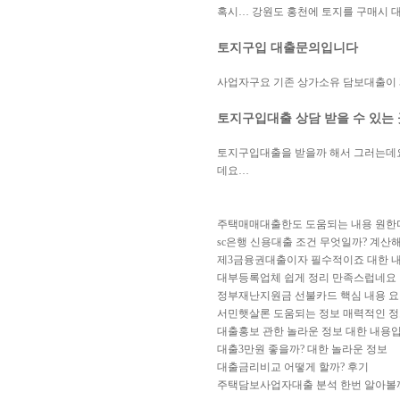
혹시… 강원도 홍천에 토지를 구매시 대
토지구입 대출문의입니다
사업자구요 기존 상가소유 담보대출이 
토지구입대출 상담 받을 수 있는
토지구입대출을 받을까 해서 그러는데요
데요…
주택매매대출한도 도움되는 내용 원한
sc은행 신용대출 조건 무엇일까? 계산
제3금융권대출이자 필수적이죠 대한 
대부등록업체 쉽게 정리 만족스럽네요
정부재난지원금 선불카드 핵심 내용 요
서민햇살론 도움되는 정보 매력적인 
대출홍보 관한 놀라운 정보 대한 내용
대출3만원 좋을까? 대한 놀라운 정보
대출금리비교 어떻게 할까? 후기
주택담보사업자대출 분석 한번 알아볼