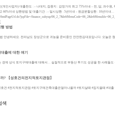
인사업자) 대출한도 : – 나대지, 잡종지 : 감정가의 최고 75%이내 – 전, 답, 과수원, 
고 60%이내 상환방법 및 대출기간 : – 일시상환 : 5년이내 – 원금분할상환 : 10년이내…
tHtmlPageUrl.do?jspFile=/finance_suhyup/06_2_7&leftMenuCode=06_2&leftMenuIdx=06_2
그
실행 방법
법 안녕하세요. 전라남도 장성군으로 귀농을 준비중인 깐깐한김대표입니다. 오늘은 청
대출에 대한 얘기
는 경제 상식 토지구매대출에 대해서… 실질적으로 부동산 투기도 성공을 한 사례들도 
나올까? 【성호건의전지적토지관점】
f=naver < > #성호건 #전지적토지관점 #토지구매건축대출은얼마나올까 #토지살때 #집지을때 
검색