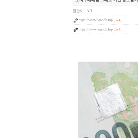
글쓴이 :
AD
https://www.loandb.top
[374]
https://www.loandb.top
[394]