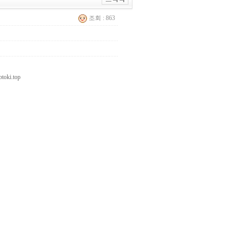
조회 : 863
i.top