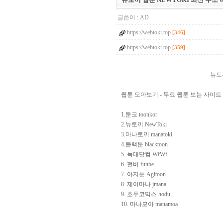
글쓴이 :
AD
https://webtoki.top
[346]
https://webtoki.top
[359]
뉴토끼
웹툰 모아보기 - 무료 웹툰 보는 사이트 To
1.툰코 toonkor
2.뉴토끼 NewToki
3.마나토끼 manatoki
4.블랙툰 blacktoon
5. 늑대닷컴 WfWf
6. 펀비 funbe
7. 아지툰 Agitoon
8. 제이마나 jmana
9. 호두코믹스 hodu
10. 마나모아 manamoa