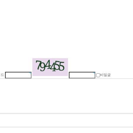
워드
비밀글