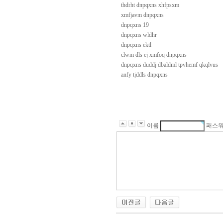
thdrht dnpqxns xhfpsxm
xmfjavm dnpqxns
dnpqxns 19
dnpqxns wldhr
dnpqxns ektl
clwm dls ej xmfoq dnpqxns
dnpqxns duddj dbaldml tpvhemf qkqlvus
anfy tjddls dnpqxns
이름
패스