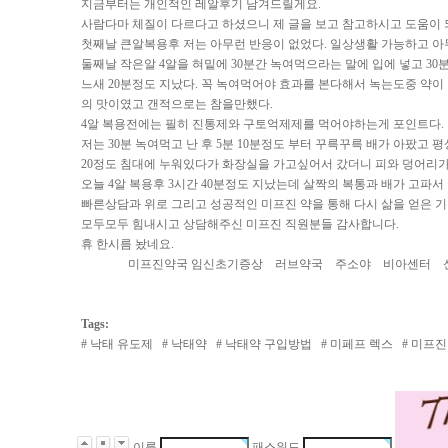
지금부터는 개인적인 레알후기 남겨드릴게요.
사람다마 체질이 다르다고 하셨으니 제 글을 보고 참고하시고 도움이 
첫째날 큰알복용후 저는 아무런 반응이 없었다. 일상생활 가능하고 아
둘째날 작은알 4알을 혀밑에 30분간 녹여먹으라는 말에 입에 넣고 3
느새 20분정도 지났다. 꼭 녹여먹어야 효과를 본다해서 녹는도중 약이
의 맛이였고 갠적으로는 참을만했다.
4알 복용전에는 필히 진통제와 구토억제제를 먹어야하는게 포인트다.
저는 30분 녹여먹고 난 후 5분 10분정도 부터 꾸륵꾸륵 배가 아팠
20정도 침대에 누워있다가 화장실을 가고싶어서 갔더니 피와 덩어리
오늘 4알 복용후 3시간 40분정도 지났는데 살짝의 복통과 배가 고파
빠른상담과 위로 그리고 성공적인 미프진 약을 통해 다시 삶을 얻은 
모두모두 힘내시고 상담해주신 미프진 직원분들 감사합니다.
휴 한시름 놨네요.
미프진약국 임신초기증상
러브약국
주소야
비아센터
Tags:
#
낙태 유도제
#
낙태약
#
낙태약 구입방법
#
미페프 렉스
#
미프진
이름
패스워드