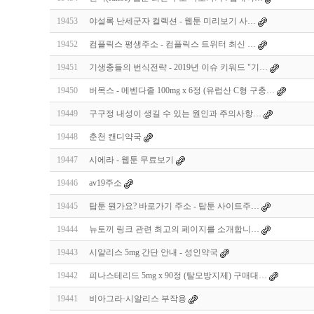
19453
야설록 난세군자 컬렉션 - 웹툰 미리보기 사…
19452
컴플릭스 평생주소 - 컴플릭스 트위터 최신 …
19451
기생충들의 번식전략 - 2019년 이슈 키워드 "기…
19450
버목스 - 메벤다졸 100mg x 6정 (유럽산 C형 구충…
19449
구구정 내성이 생길 수 있는 원인과 주의사항…
19448
춘천 캔디약국
19447
시에라 - 웹툰 무료보기
19446
av19주소
19445
탑툰 뭔가요? 바로가기 주소 - 탑툰 사이트주…
19444
뉴토끼 링크 관련 최고의 페이지를 소개합니…
19443
시알리스 5mg 간단 안내 - 성인약국
19442
피나스테리드 5mg x 90정 (탈모방지제) 구매대…
19441
비아그라·시알리스 부작용