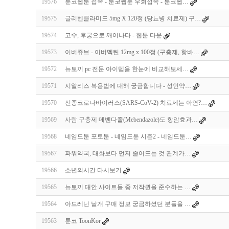
19576
툰코웹툰 접속 - 툰코웹툰 우회접속 - 툰코웹…
19575
글리벤클라미드 5mg X 120정 (당뇨병 치료제) 구…
19574
고수, 후궁으로 깨어나다 - 웹툰 다운
19573
이버쥬브 - 이버멕틴 12mg x 100정 (구충제, 항바…
19572
뉴토끼 pc 전문 아이템을 한눈에 비교해보세…
19571
시알리스 복용법에 대해 궁금합니다 - 성인약…
19570
신종코로나바이러스(SARS-CoV-2) 치료제는 아연?…
19569
사람 구충제 메벤다졸(Mebendazole)도 항암효과…
19568
네임드툰 포토툰 - 네임드툰 시즌2 - 네임드툰…
19567
파워약국, 대화보다 먼저 줄어드는 것 관계가…
19566
소년의시간 다시보기
19565
뉴토끼 대안 사이트들 중 저작권을 준수하는 …
19564
아드레닌 낱개 구매 정보 궁금하셨던 분들을 …
19563
툰코 ToonKor