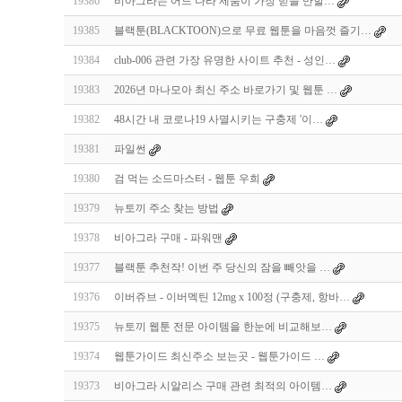
19386
비아그라는 어느 나라 제품이 가장 믿을 만할…
19385
블랙툰(BLACKTOON)으로 무료 웹툰을 마음껏 즐기…
19384
club-006 관련 가장 유명한 사이트 추천 - 성인…
19383
2026년 마나모아 최신 주소 바로가기 및 웹툰 …
19382
48시간 내 코로나19 사멸시키는 구충제 '이…
19381
파일썬
19380
검 먹는 소드마스터 - 웹툰 우희
19379
뉴토끼 주소 찾는 방법
19378
비아그라 구매 - 파워맨
19377
블랙툰 추천작! 이번 주 당신의 잠을 빼앗을 …
19376
이버쥬브 - 이버멕틴 12mg x 100정 (구충제, 항바…
19375
뉴토끼 웹툰 전문 아이템을 한눈에 비교해보…
19374
웹툰가이드 최신주소 보는곳 - 웹툰가이드 …
19373
비아그라 시알리스 구매 관련 최적의 아이템…