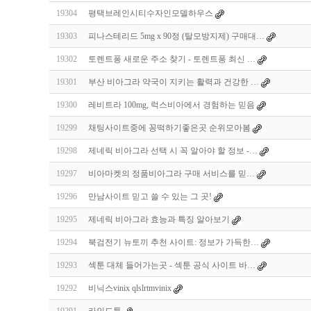
19304
평택브레인시티수자인모델하우스
19303
피나스테리드 5mg x 90정 (탈모방지제) 구매대…
19302
토렌트퐁 새로운 주소 찾기 - 토렌트퐁 최신 …
19301
부산 비아그라 약국이 지키는 활력과 건강한 …
19300
레비트라 100mg, 럭스비아에서 경험하는 믿음
19299
채팅사이트중에 꽁떡하기좋은곳 순위모아봄
19298
제네릭 비아그라 선택 시 꼭 알아야 할 정보 -…
19297
비아마켓의 정품비아그라 구매 서비스를 믿…
19296
만남사이트 믿고 쓸 수 있는 그 곳!
19295
제네릭 비아그라 효능과 특징 알아보기
19294
북검전기 뉴토끼 추천 사이트: 정보가 가득한…
19293
섹툰 대체 들어가는곳 - 섹툰 공식 사이트 바…
19292
비닉스vinix qlslrtmvinix