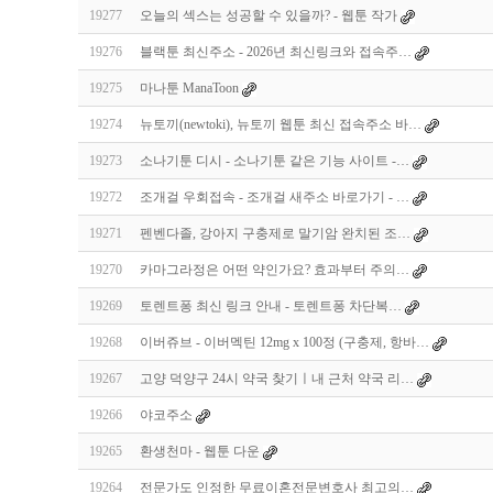
19277
오늘의 섹스는 성공할 수 있을까? - 웹툰 작가
19276
블랙툰 최신주소 - 2026년 최신링크와 접속주…
19275
마나툰 ManaToon
19274
뉴토끼(newtoki), 뉴토끼 웹툰 최신 접속주소 바…
19273
소나기툰 디시 - 소나기툰 같은 기능 사이트 -…
19272
조개걸 우회접속 - 조개걸 새주소 바로가기 - …
19271
펜벤다졸, 강아지 구충제로 말기암 완치된 조…
19270
카마그라정은 어떤 약인가요? 효과부터 주의…
19269
토렌트퐁 최신 링크 안내 - 토렌트퐁 차단복…
19268
이버쥬브 - 이버멕틴 12mg x 100정 (구충제, 항바…
19267
고양 덕양구 24시 약국 찾기ㅣ내 근처 약국 리…
19266
야코주소
19265
환생천마 - 웹툰 다운
19264
전문가도 인정한 무료이혼전문변호사 최고의…