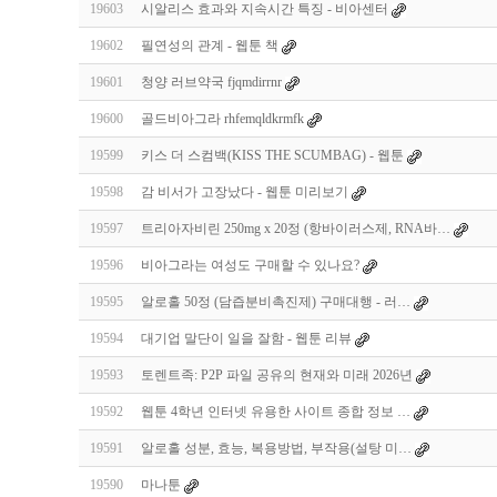
19603
시알리스 효과와 지속시간 특징 - 비아센터
19602
필연성의 관계 - 웹툰 책
19601
청양 러브약국 fjqmdirrnr
19600
골드비아그라 rhfemqldkrmfk
19599
키스 더 스컴백(KISS THE SCUMBAG) - 웹툰
19598
감 비서가 고장났다 - 웹툰 미리보기
19597
트리아자비린 250mg x 20정 (항바이러스제, RNA바…
19596
비아그라는 여성도 구매할 수 있나요?
19595
알로홀 50정 (담즙분비촉진제) 구매대행 - 러…
19594
대기업 말단이 일을 잘함 - 웹툰 리뷰
19593
토렌트족: P2P 파일 공유의 현재와 미래 2026년
19592
웹툰 4학년 인터넷 유용한 사이트 종합 정보 …
19591
알로홀 성분, 효능, 복용방법, 부작용(설탕 미…
19590
마나툰