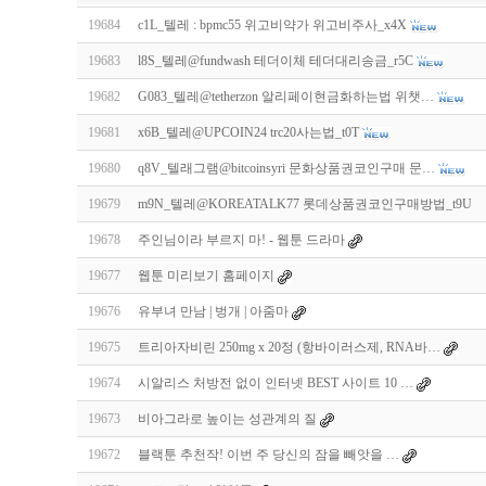
19684
c1L_텔레 : bpmc55 위고비약가 위고비주사_x4X
19683
l8S_텔레@fundwash 테더이체 테더대리송금_r5C
19682
G083_텔레@tetherzon 알리페이현금화하는법 위챗…
19681
x6B_텔레@UPCOIN24 trc20사는법_t0T
19680
q8V_텔래그램@bitcoinsyri 문화상품권코인구매 문…
19679
m9N_텔레@KOREATALK77 롯데상품권코인구매방법_t9U
19678
주인님이라 부르지 마! - 웹툰 드라마
19677
웹툰 미리보기 홈페이지
19676
유부녀 만남 | 벙개 | 아줌마
19675
트리아자비린 250mg x 20정 (항바이러스제, RNA바…
19674
시알리스 처방전 없이 인터넷 BEST 사이트 10 …
19673
비아그라로 높이는 성관계의 질
19672
블랙툰 추천작! 이번 주 당신의 잠을 빼앗을 …