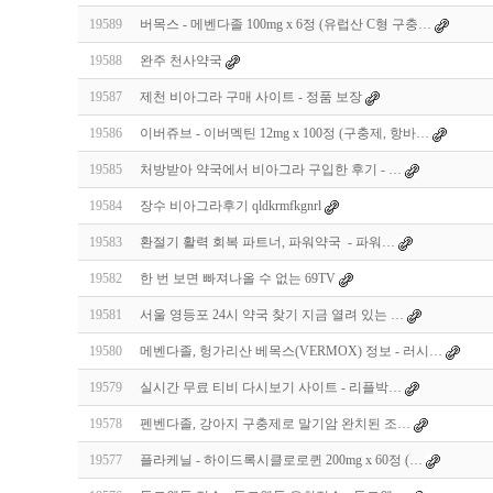
19589
버목스 - 메벤다졸 100mg x 6정 (유럽산 C형 구충…
19588
완주 천사약국
19587
제천 비아그라 구매 사이트 - 정품 보장
19586
이버쥬브 - 이버멕틴 12mg x 100정 (구충제, 항바…
19585
처방받아 약국에서 비아그라 구입한 후기 - …
19584
장수 비아그라후기 qldkrmfkgnrl
19583
환절기 활력 회복 파트너, 파워약국 - 파워…
19582
한 번 보면 빠져나올 수 없는 69TV
19581
서울 영등포 24시 약국 찾기 지금 열려 있는 …
19580
메벤다졸, 헝가리산 베목스(VERMOX) 정보 - 러시…
19579
실시간 무료 티비 다시보기 사이트 - 리플박…
19578
펜벤다졸, 강아지 구충제로 말기암 완치된 조…
19577
플라케닐 - 하이드록시클로로퀸 200mg x 60정 (…