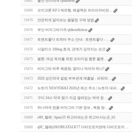
19481
울산 천사약국 cjstkdirrnr
19480
오미크론 KP.3 재유행, 해결책은 트리아자비린…
19479
안전하게 알아보는 팔팔정 구매 방법
19478
부산 비아그라가격 qldkrmfkrkrur
19477
토렌트좋다 트위터 주소 안내 - 토렌트좋다 - …
19476
시알리스 100mg 효과, 관계가 깊어지는 순간
19475
봄툰: 여성 독자를 위한 프리미엄 웹툰 플랫…
19474
비아그라 하루 복용량, 얼마나 먹어야 하나?
19473
2026 성인약국 칼럼 부부관계 재출발 - 파워약…
19472
뉴토끼 NEWTOKKI 2026년 최신 주소 | 뉴토끼 대피…
19471
구미 24시 약국 찾기 지금 열려있는 약국 정…
19470
하나약국 정품 비아그라 기본 정보 , 복용 방…
19469
r4H_텔레 : bpmc55 위고비파는곳 위고비사는곳_b5
19468
q0C_텔레@KOREATALK77 다바오포커판매 다바오포커…