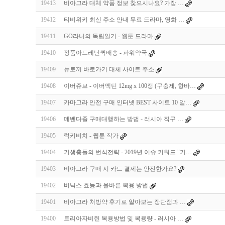
19413
비아그라 대체 약품 정보 찾으시나요? 가장 …
19412
티비위키 최신 주소 안내 무료 드라마, 영화 …
19411
GO라니의 독립일기 - 웹툰 드라마
19410
정품아드레닌퀵배송 - 파워약국
19409
뉴토끼 바로가기 대체 사이트 주소
19408
이버쥬브 - 이버멕틴 12mg x 100정 (구충제, 항바…
19407
카마그라 안전 구매 인터넷 BEST 사이트 10 알…
19406
메벤다졸 구매대행하는 방법 - 러시아 직구 …
19405
럭키비치 - 웹툰 작가
19404
기생충들의 번식전략 - 2019년 이슈 키워드 "기…
19403
비아그라 구매 시 카드 결제는 안전한가요?
19402
비닉스 효능과 올바른 복용 방법
19401
비아그라 처방약 후기로 알아보는 장단점과 …
19400
트리아자비린 복용방법 및 복용량 - 러시아 …