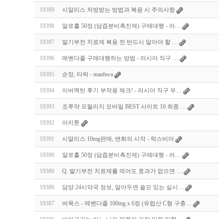
19399
시알리스 처방받는 방법과 복용 시 주의사항
19398
알로홀 50정 (담즙분비촉진제) 구매대행 - 러…
19397
발기부전 치료제 복용 전 반드시 알아야 할 …
19396
메벤다졸 구매대행하는 방법 - 러시아 직구 …
19395
순정, 타락 - manhwa
19394
이버멕틴 후기 부작용 체크! - 러시아 직구 우…
19393
조루약 프릴리지 모바일 BEST 사이트 10 최종 …
19392
아지툰
19391
시알리스 10mg판매, 변화의 시작 - 럭스비아
19390
알로홀 50정 (담즙분비촉진제) 구매대행 - 러…
19389
Q. 발기부전 치료제를 먹어도 효과가 없으면 …
19388
담양 24시약국 정보, 알아두면 쓸모 있는 실시…
19387
버목스 - 메벤다졸 100mg x 6정 (유럽산 C형 구충…