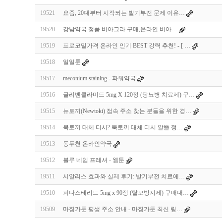
19521
요즘, 20대부터 시작되는 발기부전 문제 이유…
19520
강남약국 정품 비아그라 구매,온라인 비아…
19519
프로코밀가격 온라인 인기 BEST 강력 추천! - [ …
19518
일일툰
19517
meconium staining - 파워약국
19516
글리벤클라미드 5mg X 120정 (당뇨병 치료제) 구…
19515
뉴토끼(Newtoki) 접속 주소 찾는 분들을 위한 경…
19514
북토끼 대체 디시? 북토끼 대체 디시 알뜰 정…
19513
동두천 온라인약국
19512
블루 네임 프레셔 - 웹툰
19511
시알리스 효과와 실제 후기: 발기부전 치료에…
19510
피나스테리드 5mg x 90정 (탈모방지제) 구매대…
19509
마징가툰 평생 주소 안내 - 마징가툰 최신 링…