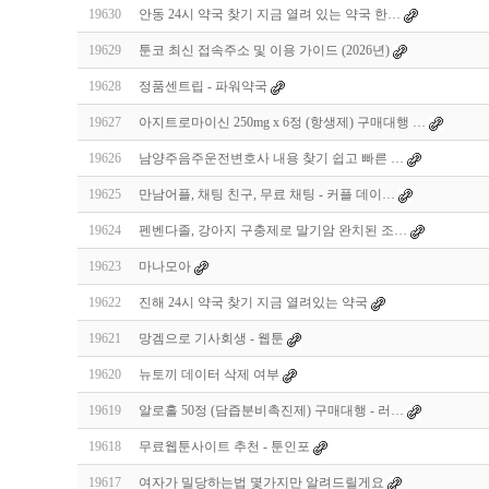
19630
안동 24시 약국 찾기 지금 열려 있는 약국 한…
19629
툰코 최신 접속주소 및 이용 가이드 (2026년)
19628
정품센트립 - 파워약국
19627
아지트로마이신 250mg x 6정 (항생제) 구매대행 …
19626
남양주음주운전변호사 내용 찾기 쉽고 빠른 …
19625
만남어플, 채팅 친구, 무료 채팅 - 커플 데이…
19624
펜벤다졸, 강아지 구충제로 말기암 완치된 조…
19623
마나모아
19622
진해 24시 약국 찾기 지금 열려있는 약국
19621
망겜으로 기사회생 - 웹툰
19620
뉴토끼 데이터 삭제 여부
19619
알로홀 50정 (담즙분비촉진제) 구매대행 - 러…
19618
무료웹툰사이트 추천 - 툰인포
19617
여자가 밀당하는법 몇가지만 알려드릴게요