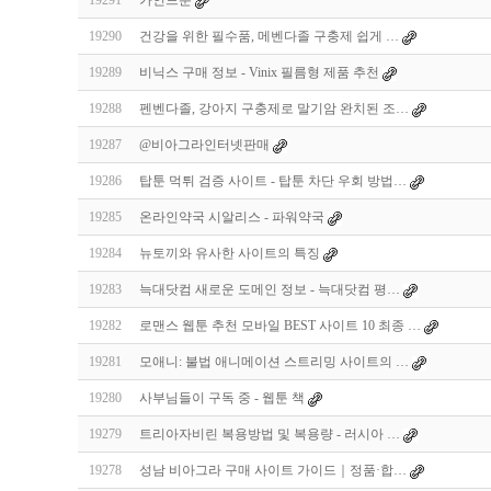
19291
카인드툰
19290
건강을 위한 필수품, 메벤다졸 구충제 쉽게 …
19289
비닉스 구매 정보 - Vinix 필름형 제품 추천
19288
펜벤다졸, 강아지 구충제로 말기암 완치된 조…
19287
@비아그라인터넷판매
19286
탑툰 먹튀 검증 사이트 - 탑툰 차단 우회 방법…
19285
온라인약국 시알리스 - 파워약국
19284
뉴토끼와 유사한 사이트의 특징
19283
늑대닷컴 새로운 도메인 정보 - 늑대닷컴 평…
19282
로맨스 웹툰 추천 모바일 BEST 사이트 10 최종 …
19281
모애니: 불법 애니메이션 스트리밍 사이트의 …
19280
사부님들이 구독 중 - 웹툰 책
19279
트리아자비린 복용방법 및 복용량 - 러시아 …
19278
성남 비아그라 구매 사이트 가이드｜정품·합…