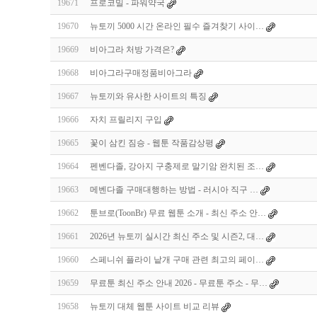
19671
프로코밀 - 파워약국
19670
뉴토끼 5000 시간 온라인 필수 즐겨찾기 사이…
19669
비아그라 처방 가격은?
19668
비아그라구매정품비아그라
19667
뉴토끼와 유사한 사이트의 특징
19666
자치 프릴리지 구입
19665
꽃이 삼킨 짐승 - 웹툰 작품감상평
19664
펜벤다졸, 강아지 구충제로 말기암 완치된 조…
19663
메벤다졸 구매대행하는 방법 - 러시아 직구 …
19662
툰브로(ToonBr) 무료 웹툰 소개 - 최신 주소 안…
19661
2026년 뉴토끼 실시간 최신 주소 및 시즌2, 대…
19660
스페니쉬 플라이 낱개 구매 관련 최고의 페이…
19659
무료툰 최신 주소 안내 2026 - 무료툰 주소 - 무…
19658
뉴토끼 대체 웹툰 사이트 비교 리뷰