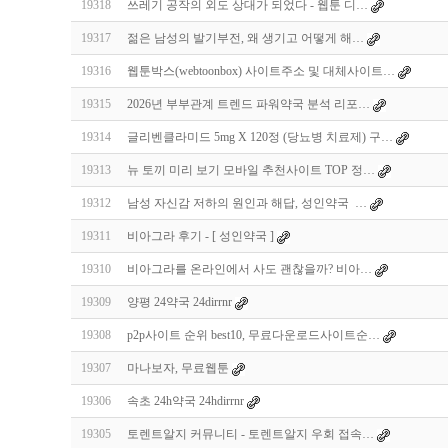
19318
쓰레기 공작의 외도 상대가 되었다 - 웹툰 디…
19317
젊은 남성의 발기부전, 왜 생기고 어떻게 해…
19316
웹툰박스(webtoonbox) 사이트주소 및 대체사이트…
19315
2026년 부부관계 트렌드 파워약국 분석 리포…
19314
글리벤클라미드 5mg X 120정 (당뇨병 치료제) 구…
19313
뉴 토끼 미리 보기 모바일 추천사이트 TOP 정…
19312
남성 자신감 저하의 원인과 해답, 성인약국 …
19311
비아그라 후기 - [ 성인약국 ]
19310
비아그라를 온라인에서 사도 괜찮을까? 비아…
19309
양평 24약국 24dirrnr
19308
p2p사이트 순위 best10, 무료다운로드사이트순…
19307
마나보자, 무료웹툰
19306
속초 24h약국 24hdirrnr
19305
토렌트알지 커뮤니티 - 토렌트알지 우회 접속…