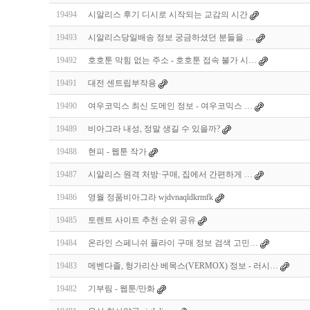
19494
시알리스 후기 디시로 시작되는 교감의 시간
19493
시알리스당일배송 정보 궁금하셨던 분들을 …
19492
호호툰 막힘 없는 주소 - 호호툰 접속 불가 시…
19491
대전 센트립부작용
19490
여우코믹스 최신 도메인 정보 - 여우코믹스 …
19489
비아그라 내성, 정말 생길 수 있을까?
19488
현피 - 웹툰 작가
19487
시알리스 원격 처방·구매, 집에서 간편하게 …
19486
영월 정품비아그라 wjdvnaqldkrmfk
19485
토렌트 사이트 추천 순위 공유
19484
온라인 스페니쉬 플라이 구매 정보 검색 고민…
19483
메벤다졸, 헝가리산 베목스(VERMOX) 정보 - 러시…
19482
기부림 - 웹툰/만화