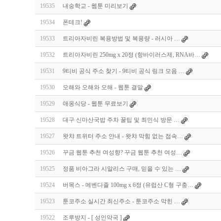
19535
내숭학교 - 웹툰 미리보기
19534
폰테크!
19533
트리아자비린 복용방법 및 복용량 - 러시아 …
19532
트리아자비린 250mg x 20정 (항바이러스제, RNA바…
19531
9티비 공식 주소 찾기 - 9티비 공식 링크 모음 …
19530
오해와 오해와 오해 - 웹툰 결말
19529
애옹식당 - 웹툰 무료보기
19528
대구 신마산국밥 주차 꿀팁 및 최민식 방문 …
19527
왓챠 트위터 주소 안내 - 왓챠 막힘 없는 접속…
19526
꾸금 웹툰 추천 여성향? 꾸금 웹툰 추천 여성…
19525
정품 비아그라 시알리스 구매, 믿을 수 있는 …
19524
버목스 - 메벤다졸 100mg x 6정 (유럽산 C형 구충…
19523
툰코주소 실시간 최신주소 - 툰코주소 막힌 …
19522
조루방지 - [ 성인약국 ]