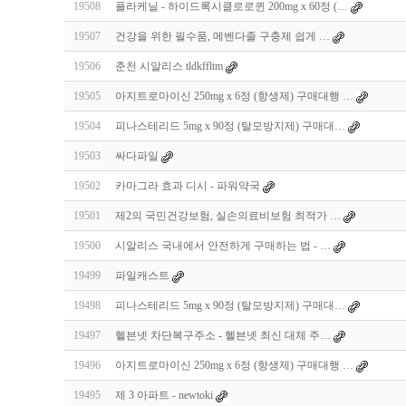
19508
플라케닐 - 하이드록시클로로퀸 200mg x 60정 (…
19507
건강을 위한 필수품, 메벤다졸 구충제 쉽게 …
19506
춘천 시알리스 tldkffltm
19505
아지트로마이신 250mg x 6정 (항생제) 구매대행 …
19504
피나스테리드 5mg x 90정 (탈모방지제) 구매대…
19503
싸다파일
19502
카마그라 효과 디시 - 파워약국
19501
제2의 국민건강보험, 실손의료비보험 최적가 …
19500
시알리스 국내에서 안전하게 구매하는 법 - …
19499
파일캐스트
19498
피나스테리드 5mg x 90정 (탈모방지제) 구매대…
19497
헬븐넷 차단복구주소 - 헬븐넷 최신 대체 주…
19496
아지트로마이신 250mg x 6정 (항생제) 구매대행 …
19495
제 3 아파트 - newtoki