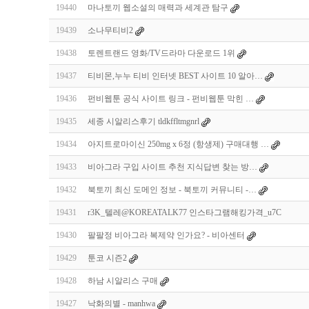
19440
마나토끼 웹소설의 매력과 세계관 탐구
19439
소나무티비2
19438
토렌트랜드 영화/TV드라마 다운로드 1위
19437
티비몬,누누 티비 인터넷 BEST 사이트 10 알아…
19436
펀비웹툰 공식 사이트 링크 - 펀비웹툰 막힌 …
19435
세종 시알리스후기 tldkffltmgnrl
19434
아지트로마이신 250mg x 6정 (항생제) 구매대행 …
19433
비아그라 구입 사이트 추천 지식답변 찾는 방…
19432
북토끼 최신 도메인 정보 - 북토끼 커뮤니티 -…
19431
r3K_텔레@KOREATALK77 인스타그램해킹가격_u7C
19430
팔팔정 비아그라 복제약 인가요? - 비아센터
19429
툰코 시즌2
19428
하남 시알리스 구매
19427
낙화의별 - manhwa