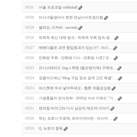
19331
서울 프로코밀 vmfhzhalf
19330
미시녀들많아서 핫한 만남사이트정리함
19329
벌려요, 아저씨 - newtoki
19328
빅픽쳐 최신 대체 링크 - 빅픽쳐 우회 접속 방…
19327
메벤다졸은 과연 항암효과가 있는가? - 러시…
19326
만화방 우회 - 만화방 디시 - 만화방 시즌2 오…
19325
피나스테리드 5mg x 90정 (탈모방지제) 구매대…
19324
정품아드레닌 50mg 구입 정보 검색 고민 해결! …
19323
바스켓에 쑤셔 넣어주세요 - 웹툰 작품감상평
19322
기생충들의 번식전략 - 2019년 이슈 키워드 "기…
19321
편의점 비아그라 디시 남성의 재도약 이야기
19320
먹는 코로나 치료제, 트리아자비린 - 러시아 …
19319
Q. 뉴토끼 중독