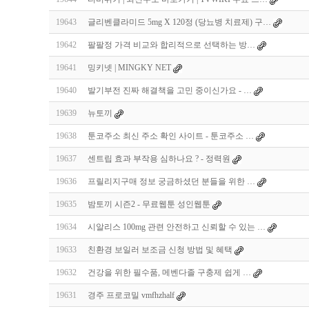
19643
글리벤클라미드 5mg X 120정 (당뇨병 치료제) 구…
19642
팔팔정 가격 비교와 합리적으로 선택하는 방…
19641
밍키넷 | MINGKY NET
19640
발기부전 진짜 해결책을 고민 중이신가요 - …
19639
뉴토끼
19638
툰코주소 최신 주소 확인 사이트 - 툰코주소 …
19637
센트립 효과 부작용 심하나요 ? - 정력원
19636
프릴리지구매 정보 궁금하셨던 분들을 위한 …
19635
밤토끼 시즌2 - 무료웹툰 성인웹툰
19634
시알리스 100mg 관련 안전하고 신뢰할 수 있는 …
19633
친환경 보일러 보조금 신청 방법 및 혜택
19632
건강을 위한 필수품, 메벤다졸 구충제 쉽게 …
19631
경주 프로코밀 vmfhzhalf