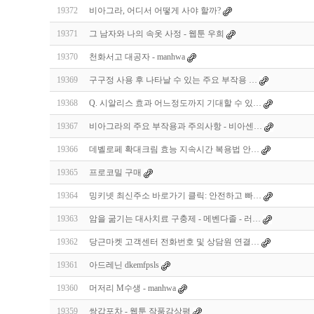
19372
비아그라, 어디서 어떻게 사야 할까?
19371
그 남자와 나의 속옷 사정 - 웹툰 우희
19370
천화서고 대공자 - manhwa
19369
구구정 사용 후 나타날 수 있는 주요 부작용 …
19368
Q. 시알리스 효과 어느정도까지 기대할 수 있…
19367
비아그라의 주요 부작용과 주의사항 - 비아센…
19366
데벨로페 확대크림 효능 지속시간 복용법 안…
19365
프로코밀 구매
19364
밍키넷 최신주소 바로가기 클릭: 안전하고 빠…
19363
암을 굶기는 대사치료 구충제 - 메벤다졸 - 러…
19362
당근마켓 고객센터 전화번호 및 상담원 연결…
19361
아드레닌 dkemfpsls
19360
머저리 M수생 - manhwa
19359
쌍갑포차 - 웹툰 작품감상평