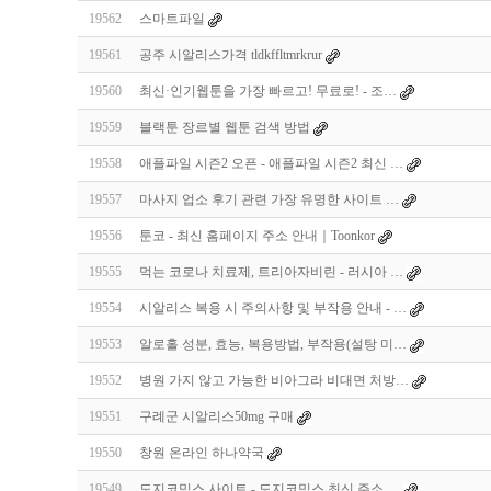
19562
스마트파일
19561
공주 시알리스가격 tldkffltmrkrur
19560
최신·인기웹툰을 가장 빠르고! 무료로! - 조…
19559
블랙툰 장르별 웹툰 검색 방법
19558
애플파일 시즌2 오픈 - 애플파일 시즌2 최신 …
19557
마사지 업소 후기 관련 가장 유명한 사이트 …
19556
툰코 - 최신 홈페이지 주소 안내｜Toonkor
19555
먹는 코로나 치료제, 트리아자비린 - 러시아 …
19554
시알리스 복용 시 주의사항 및 부작용 안내 - …
19553
알로홀 성분, 효능, 복용방법, 부작용(설탕 미…
19552
병원 가지 않고 가능한 비아그라 비대면 처방…
19551
구례군 시알­리스50mg 구매
19550
창원 온라인 하나약국
19549
도지코믹스 사이트 - 도지코믹스 최신 주소 …