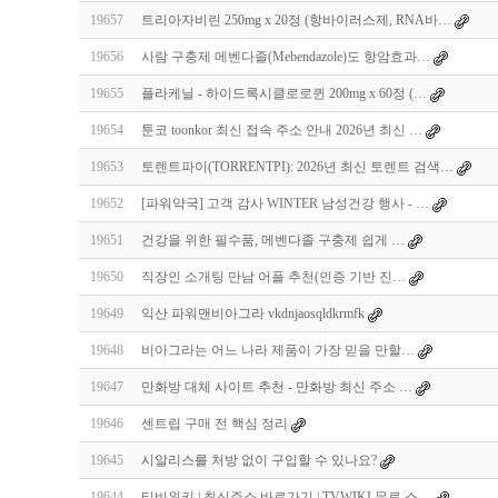
19657
트리아자비린 250mg x 20정 (항바이러스제, RNA바…
19656
사람 구충제 메벤다졸(Mebendazole)도 항암효과…
19655
플라케닐 - 하이드록시클로로퀸 200mg x 60정 (…
19654
툰코 toonkor 최신 접속 주소 안내 2026년 최신 …
19653
토렌트파이(TORRENTPI): 2026년 최신 토렌트 검색…
19652
[파워약국] 고객 감사 WINTER 남성건강 행사 - …
19651
건강을 위한 필수품, 메벤다졸 구충제 쉽게 …
19650
직장인 소개팅 만남 어플 추천(인증 기반 진…
19649
익산 파워맨비아그라 vkdnjaosqldkrmfk
19648
비아그라는 어느 나라 제품이 가장 믿을 만할…
19647
만화방 대체 사이트 추천 - 만화방 최신 주소 …
19646
센트립 구매 전 핵심 정리
19645
시알리스를 처방 없이 구입할 수 있나요?
19644
티비위키 | 최신주소 바로가기 | TVWIKI 무료 스…