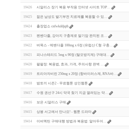
19426
시알리스 장기 복용 부작용 인터넷 사이트 TOP…
19425
젊은 남성도 발기부전 치료제를 복용할 수 있…
19424
출장업소 cnfwkddjqth
19423
펜벤다졸, 강아지 구충제로 말기암 완치된 조…
19422
버목스 - 메벤다졸 100mg x 6정 (유럽산 C형 구충…
19421
피나스테리드 5mg x 90정 (탈모방지제) 구매대…
19420
팔팔정: 복용법, 효과, 가격, 주의사항 완벽 …
19419
트리아자비린 250mg x 20정 (항바이러스제, RNA바…
19418
밤토끼 시즌2 - 무료웹툰 성인웹툰
19417
수원 권선구 24시 약국 찾기 지금 열려있는 약…
19416
보은 시알리스 구매
19415
상봉 서고에서 만나요! - 웹툰 드라마
19414
이버멕틴 구매대행 방법과 복용법: 알아두어…