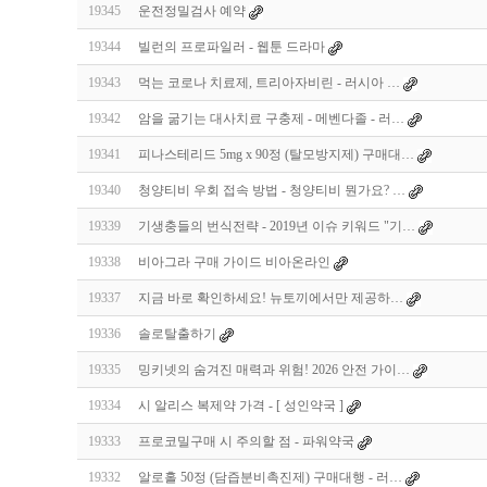
19345
운전정밀검사 예약
19344
빌런의 프로파일러 - 웹툰 드라마
19343
먹는 코로나 치료제, 트리아자비린 - 러시아 …
19342
암을 굶기는 대사치료 구충제 - 메벤다졸 - 러…
19341
피나스테리드 5mg x 90정 (탈모방지제) 구매대…
19340
청양티비 우회 접속 방법 - 청양티비 뭔가요? …
19339
기생충들의 번식전략 - 2019년 이슈 키워드 "기…
19338
비아그라 구매 가이드 비아온라인
19337
지금 바로 확인하세요! 뉴토끼에서만 제공하…
19336
솔로탈출하기
19335
밍키넷의 숨겨진 매력과 위험! 2026 안전 가이…
19334
시 알리스 복제약 가격 - [ 성인약국 ]
19333
프로코밀구매 시 주의할 점 - 파워약국
19332
알로홀 50정 (담즙분비촉진제) 구매대행 - 러…