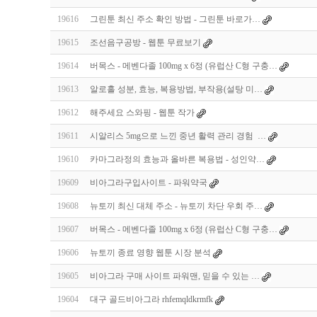
19616
그린툰 최신 주소 확인 방법 - 그린툰 바로가…
19615
조선음구공방 - 웹툰 무료보기
19614
버목스 - 메벤다졸 100mg x 6정 (유럽산 C형 구충…
19613
알로홀 성분, 효능, 복용방법, 부작용(설탕 미…
19612
해주세요 스와핑 - 웹툰 작가
19611
시알리스 5mg으로 느낀 중년 활력 관리 경험 …
19610
카마그라정의 효능과 올바른 복용법 - 성인약…
19609
비아그라구입사이트 - 파워약국
19608
뉴토끼 최신 대체 주소 - 뉴토끼 차단 우회 주…
19607
버목스 - 메벤다졸 100mg x 6정 (유럽산 C형 구충…
19606
뉴토끼 종료 영향 웹툰 시장 분석
19605
비아그라 구매 사이트 파워맨, 믿을 수 있는 …
19604
대구 골드비아그라 rhfemqldkrmfk