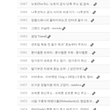
19467
뉴토(NewTo) - 뉴토끼 공식 단축 주소 및 접속 …
19466
나루코믹스 공식 사이트 바로가기 - 나루코믹…
19465
정품스페니쉬 플라이파는곳 인터넷 필수 사…
19464
그랜드 피날레 - newtoki
19463
광양 Viamall
19462
센트립 복용 전 필수 체크! 효능부터 주의사…
19461
툰더웹툰 트위터 - 툰더웹툰 우회 - 툰더웹툰 …
19460
망가토끼 새로운 주소 찾기 - 망가토끼 최신 …
19459
발기부전 치료제 효능 순위 - [ 성인약국 ]
19458
이버쥬브 - 이버멕틴 12mg x 100정 (구충제, 항바…
19457
뜨거운 양철지붕 위의 고양이 - manhwa
19456
프릭툰 최신주소 - 프릭툰 포토툰 최신 주소 -…
19455
사람 구충제 메벤다졸(Mebendazole)도 항암효과…
19454
펀비(funbe) 웹툰 최신 주소 바로가기 : 업데이…