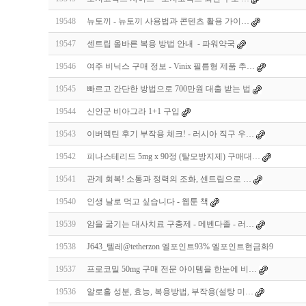
19548
뉴토끼 - 뉴토끼 사용법과 콘텐츠 활용 가이…
19547
센트립 올바른 복용 방법 안내 - 파워약국
19546
여주 비닉스 구매 정보 - Vinix 필름형 제품 추…
19545
빠르고 간단한 방법으로 700만원 대출 받는 법
19544
신안군 비아그라 1+1 구입
19543
이버멕틴 후기 부작용 체크! - 러시아 직구 우…
19542
피나스테리드 5mg x 90정 (탈모방지제) 구매대…
19541
관계 회복! 소통과 정력의 조화, 센트립으로 …
19540
인생 날로 먹고 싶습니다 - 웹툰 책
19539
암을 굶기는 대사치료 구충제 - 메벤다졸 - 러…
19538
J643_텔레@tetherzon 엘포인트93% 엘포인트현금화9
19537
프로코밀 50mg 구매 전문 아이템을 한눈에 비…
19536
알로홀 성분, 효능, 복용방법, 부작용(설탕 미…