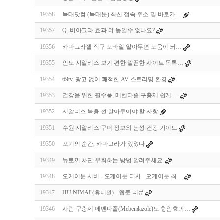
19358
늑대닷컴 (늑대툰) 최신 접속 주소 및 바로가…
19357
Q. 비아그라 효과 더 높일수 없나요?
19356
카마그라젤 직구 모바일 알아두면 도움이 되…
19355
인도 시알리스 보기 편한 깔끔한 사이트 목록…
19354
69tv, 광고 없이 쾌적한 AV 스트리밍 환경
19353
건강을 위한 필수품, 메벤다졸 구충제 쉽게 …
19352
시알리스 복용 전 알아두어야 할 사항
19351
수원 시알리스 구매 정보와 남성 건강 가이드
19350
포기의 순간, 카마그라가 있었다
19349
뉴토끼 차단 우회하는 방법 알려주세요.
19348
오케이툰 서버 - 오케이툰 디시 - 오케이툰 최…
19347
HU NIMAL(휴니멀) - 웹툰 리뷰
19346
사람 구충제 메벤다졸(Mebendazole)도 항암효과…